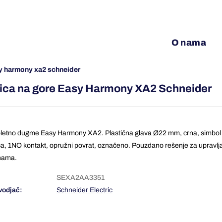
O nama
asy harmony xa2 schneider
elica na gore Easy Harmony XA2 Schneider
etno dugme Easy Harmony XA2. Plastična glava Ø22 mm, crna, simbol
ica, 1NO kontakt, opružni povrat, označeno. Pouzdano rešenje za upravlj
nama.
SEXA2AA3351
vodjač:
Schneider Electric