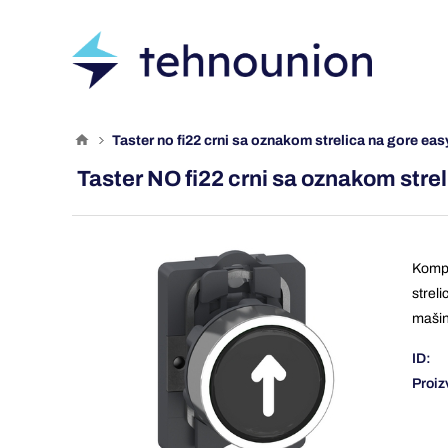
taster no fi22 crni sa oznakom strelica na gore e
Taster NO fi22 crni sa oznakom str
Kompl
strel
maši
ID:
Proiz